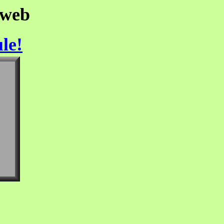
kweb
le!