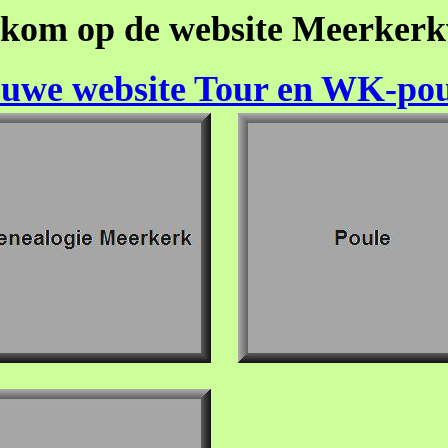
kom op de website Meerker
euwe website Tour en WK-pou
....