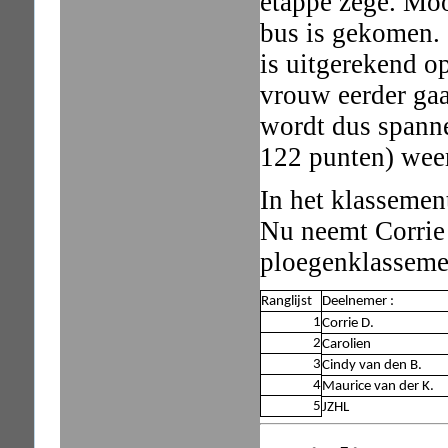
etappe zege. Moo
bus is gekomen. 
is uitgerekend op
vrouw eerder gaat
wordt dus spanne
122 punten) wee
In het klassemen
Nu neemt Corrie 
ploegenklassemen
Ranglijst
Deelnemer :
1
Corrie D.
2
Carolien
3
Cindy van den B.
4
Maurice van der K.
5
JZHL