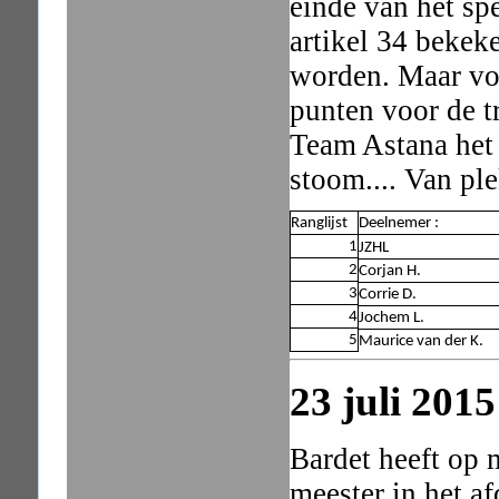
einde van het spe
artikel 34 bekek
worden. Maar vo
punten voor de tr
Team Astana het
stoom.... Van ple
Ranglijst
Deelnemer :
1
JZHL
2
Corjan H.
3
Corrie D.
4
Jochem L.
5
Maurice van der K.
23 juli 2015
Bardet heeft op
meester in het a