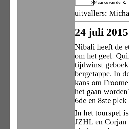
5
Maurice van der K.
uitvallers: Mich
24 juli 201
Nibali heeft de 
om het geel. Qui
tijdwinst geboe
bergetappe. In de
kans om Froome 
het gaan worden
6de en 8ste plek
In het tourspel 
JZHL en Corjan s