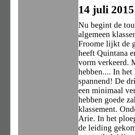
14 juli 2015
Nu begint de tour
algemeen klassem
Froome lijkt de g
heeft Quintana e
vorm verkeerd. 
hebben.... In het
spannend! De dri
een minimaal ver
hebben goede za
klassement. Onde
Arie. In het plo
de leiding geko