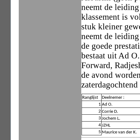
neemt de leiding
klassement is vo
stuk kleiner ge
neemt de leiding
de goede prestat
bestaat uit Ad O
Forward, Radjesh
de avond worden 
zaterdagochtend
Ranglijst
Deelnemer :
1
Ad O.
2
Corrie D.
3
Jochem L.
4
JZHL
5
Maurice van der K.