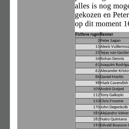
alles is nog mog
gekozen en Peter
op dit moment 1
Fictieve rugnr
Renner
2
Peter Sagan
15
Alexis Vuillermo
25
Tejay van Garde
34
Rohan Dennis
61
Joaquim Rodrig
62
Alexander Kristo
86
Daniel Martin
98
Mark Cavendish
109
André Greipel
112
Tony Gallopin
133
Chris Froome
170
John Degenkolb
181
Alejandro Valve
182
Nairo Quintana
193
Edvald Boasson