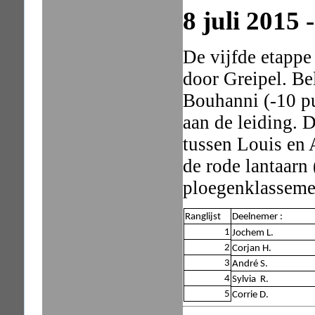
8 juli 2015 
De vijfde etapp
door Greipel. Be
Bouhanni (-10 pu
aan de leiding. D
tussen Louis en A
de rode lantaarn 
ploegenklassemen
Ranglijst
Deelnemer :
1
Jochem L.
2
Corjan H.
3
André S.
4
Sylvia R.
5
Corrie D.