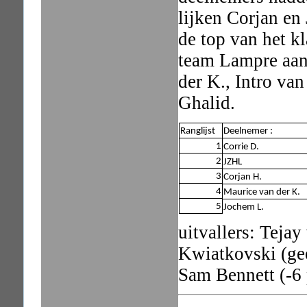
lijken Corjan en
de top van het k
team Lampre aan 
der K., Intro va
Ghalid.
Ranglijst
Deelnemer :
1
Corrie D.
2
JZHL
3
Corjan H.
4
Maurice van der K.
5
Jochem L.
uitvallers: Teja
Kwiatkovski (ge
Sam Bennett (-6 