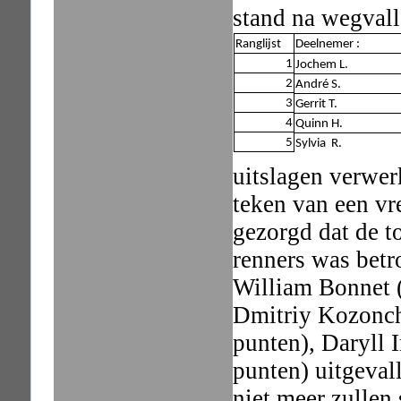
stand na wegvall
Ranglijst
Deelnemer :
1
Jochem L.
2
André S.
3
Gerrit T.
4
Quinn H.
5
Sylvia R.
uitslagen verwer
teken van een vre
gezorgd dat de to
renners was betro
William Bonnet 
Dmitriy Kozonch
punten), Daryll 
punten) uitgeval
niet meer zullen