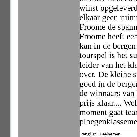
winst opgelever
elkaar geen rui
Froome de spann
Froome heeft ee
kan in de berge
tourspel is het 
leider van het k
over. De kleine 
goed in de berge
de winnaars van 
prijs klaar.... W
moment gaat tea
ploegenklasseme
Ranglijst
Deelnemer :