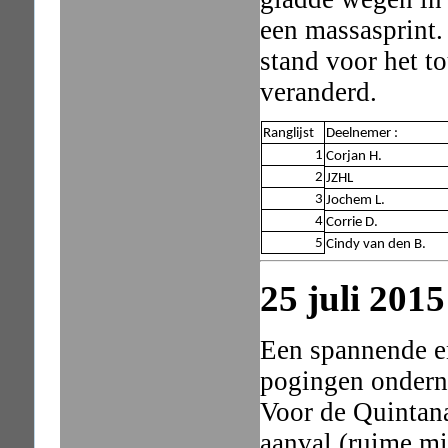
een massasprint. 
stand voor het to
veranderd.
Ranglijst
Deelnemer :
1
Corjan H.
2
JZHL
3
Jochem L.
4
Corrie D.
5
Cindy van den B.
25 juli 2015
Een spannende e
pogingen ondern
Voor de Quintana
aanval (ruime m