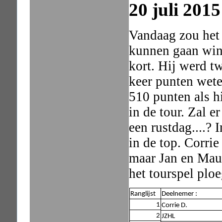
20 juli 201
Vandaag zou het 
kunnen gaan win
kort. Hij werd t
keer punten weten
510 punten als h
in de tour. Zal e
een rustdag....? 
in de top. Corrie
maar Jan en Maur
het tourspel plo
Ranglijst
Deelnemer :
1
Corrie D.
2
JZHL