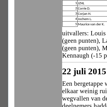
1
JZHL
2
Corrie D.
3
Corjan H.
4
Jochem L.
5
Maurice van der K.
uitvallers: Loui
(geen punten), L
(geen punten), 
Kennaugh (-15 p
22 juli 201
Een bergetappe w
elkaar weinig ru
wegvallen van d
deelnemers hadd