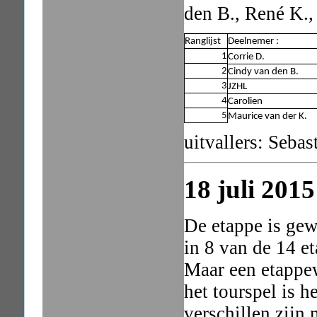
den B., René K.,
Ranglijst
Deelnemer :
1
Corrie D.
2
Cindy van den B.
3
JZHL
4
Carolien
5
Maurice van der K.
uitvallers: Seba
18 juli 2015
De etappe is ge
in 8 van de 14 e
Maar een etappew
het tourspel is h
verschillen zijn 