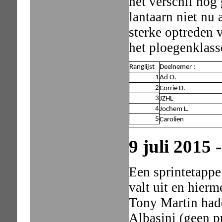
het verschil nog
lantaarn niet nu 
sterke optreden 
het ploegenklas
Ranglijst
Deelnemer :
1
Ad O.
2
Corrie D.
3
JZHL
4
Jochem L.
5
Carolien
9 juli 2015 
Een sprintetappe
valt uit en hier
Tony Martin had
Albasini (geen p