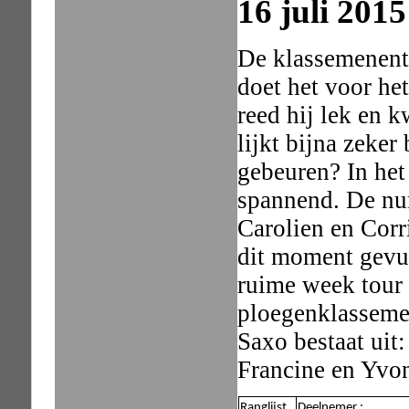
16 juli 201
De klassemenent 
doet het voor he
reed hij lek en 
lijkt bijna zeker
gebeuren? In het
spannend. De nu
Carolien en Corr
dit moment gevu
ruime week tour aa
ploegenklasseme
Saxo bestaat uit:
Francine en Yvon
Ranglijst
Deelnemer :