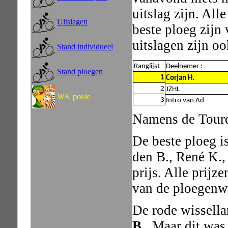
uitslag zijn. Alle
Uitslagen
beste ploeg zijn
uitslagen zijn o
Stand individueel
Ranglijst
Deelnemer :
Stand ploegen
1
Corjan H.
2
JZHL
WK poule
3
Intro van Ad
Namens de Tourdi
De beste ploeg i
den B., René K.,
prijs. Alle prijz
van de ploegenw
De rode wissella
B
. Maar dit was