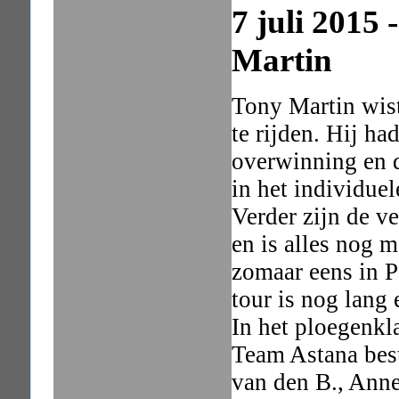
7 juli 2015
Martin
Tony Martin wis
te rijden. Hij h
overwinning en d
in het individue
Verder zijn de ve
en is alles nog 
zomaar eens in P
tour is nog lang 
In het ploegenkl
Team Astana best
van den B., Ann