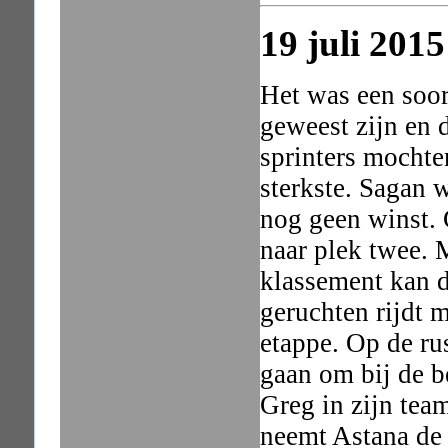
19 juli 2015
Het was een soor
geweest zijn en
sprinters mochte
sterkste. Sagan 
nog geen winst. 
naar plek twee. 
klassement kan d
geruchten rijdt 
etappe. Op de rus
gaan om bij de b
Greg in zijn te
neemt Astana de 