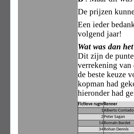
De prijzen kunn
Een ieder bedan
volgend jaar!
Wat was dan het 
Dit zijn de punt
verrekening van 
de beste keuze v
kopman had geko
hieronder had ge
Fictieve rugnr
Renner
1
Alberto Contado
2
Peter Sagan
14
Romain Bardet
34
Rohan Dennis