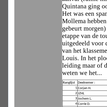
Quintana ging oo
Het was een span
Mollema hebben h
gebeurt morgen) 
etappe van de to
uitgedeeld voor 
van het klassemen
Louis. In het pl
leiding maar of 
weten we het...
Ranglijst
Deelnemer :
1
Corjan H.
2
JZHL
3
Jochem L.
4
Corrie D.