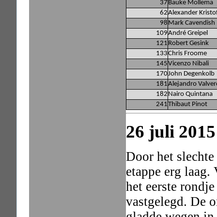
37
Bauke Mollema
62
Alexander Kristo
98
Mark Cavendish
109
André Greipel
121
Robert Gesink
133
Chris Froome
145
Vicenzo Nibali
170
John Degenkolb
181
Alejandro Valve
182
Nairo Quintana
241
Thibaut Pinot
26 juli 2015
Door het slechte
etappe erg laag. 
het eerste rondj
vastgelegd. De o
gladde wegen in 