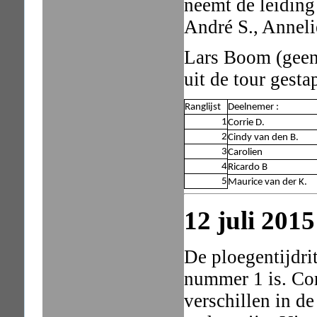
neemt de leiding 
André S., Anneli
Lars Boom (geen 
uit de tour gestap
Ranglijst
Deelnemer :
1
Corrie D.
2
Cindy van den B.
3
Carolien
4
Ricardo B
5
Maurice van der K.
12 juli 2015
De ploegentijdri
nummer 1 is. Cor
verschillen in d