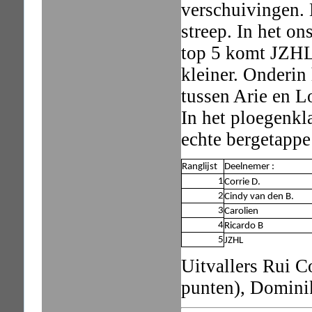
verschuivingen.
streep. In het on
top 5 komt JZHL
kleiner. Onderin
tussen Arie en Lo
In het ploegenkl
echte bergetappe
Ranglijst
Deelnemer :
1
Corrie D.
2
Cindy van den B.
3
Carolien
4
Ricardo B
5
JZHL
Uitvallers Rui C
punten), Domini