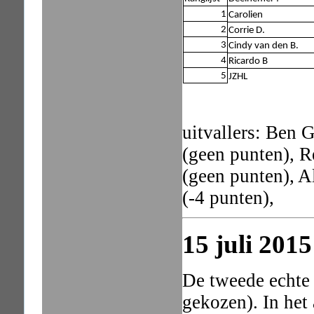
1
Carolien
2
Corrie D.
3
Cindy van den B.
4
Ricardo B
5
JZHL
uitvallers: Ben
(geen punten), R
(geen punten), A
(-4 punten),
15 juli 201
De tweede echte
gekozen). In het