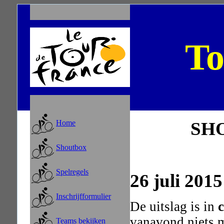
To
SH
Home
Shoutbox
Spelregels
26 juli 2015
Inschrijfformulier
De uitslag is in
vanavond niets m
Teams bekijken