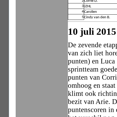
2
Corrie D.
3
JZHL
4
Carolien
5
Cindy van den B.
10 juli 201
De zevende etap
van zich liet ho
punten) en Luca 
sprintteam goede
punten van Corri
omhoog en staat
klimt ook richtin
bezit van Arie. D
puntenscoren in 