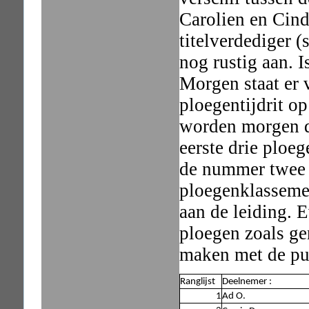
Carolien en Cin
titelverdediger 
nog rustig aan. I
Morgen staat er 
ploegentijdrit o
worden morgen d
eerste drie ploe
de nummer twee 
ploegenklassemen
aan de leiding. 
ploegen zoals ge
maken met de pun
Ranglijst
Deelnemer :
1
Ad O.