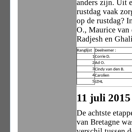
anders zijn. Uit 
rustdag vaak zorg
op de rustdag? I
O., Maurice van 
Radjesh en Ghali
Ranglijst
Deelnemer :
1
Corrie D.
2
Ad O.
3
Cindy van den B.
4
Carolien
5
JZHL
11 juli 2015
De achtste etap
van Bretagne was
verschil tussen 