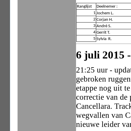
Ranglijst
Deelnemer :
1
Jochem L.
2
Corjan H.
3
André S.
4
Gerrit T.
5
Sylvia R.
6 juli 2015 
21:25 uur - upda
gebroken ruggen
etappe nog uit te
correctie van de
Cancellara. Track
wegvallen van Ca
nieuwe leider va