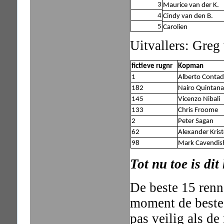
3
Maurice van der K.
4
Cindy van den B.
5
Carolien
Uitvallers: Greg
fictieve rugnr
Kopman
1
Alberto Contad
182
Nairo Quintana
145
Vicenzo Nibali
133
Chris Froome
2
Peter Sagan
62
Alexander Krist
98
Mark Cavendis
Tot nu toe is dit
De beste 15 renne
moment de beste
pas veilig als de 