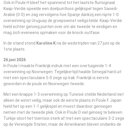
Ook in Poule H bleef het spannend tot het laatste fluitsignaal.
Kaap-Verdië speelde een doelpuntloos gelijkspel tegen Saoedi-
Arabië (0-0) en zag vervolgens hoe Spanje dankzij een nipte 1-0
overwinning op Uruguay de groepswinst veiligstelde. Kaap-Verdië
hield echter genoeg punten over om als tweede te eindigen en
mag zich eveneens opmaken voor de knock-outfase.
In de stand stond
Karoline K
na de wedstrijden van 27 juni op de
1ste plaats.
26 juni 2026
In Poule I maakte Frankrijk indruk met een overtuigende 1-4
overwinning op Noorwegen. Tegelijkertijd haalde Senegal hard uit
met een spectaculaire 5-0 zege op Irak. Frankrijk is eerste
geworden in de poule en Noorwegen tweede.
Met een knappe 1-3 overwinning op Tunesië stelde Nederland niet
alleen de winst veilig, maar ook de eerste plaats in Poule F. Japan
hield het op een 1-1 gelijkspel en moest daardoor genoegen
nemen met de tweede plek. Ook in Poule D viel genoeg te beleven.
Turkije sloot het toernooi sterk af met een spectaculaire 3-2 zege
op de Verenigde Staten, maar de Amerikanen bleven ondanks de