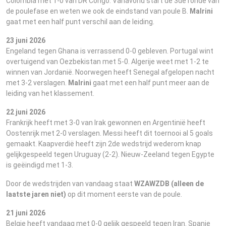
Colombia met 1-0 van DR Congo. Vanavond start de 3de ronde van
de poulefase en weten we ook de eindstand van poule B.
Malrini
gaat met een half punt verschil aan de leiding.
23 juni 2026
Engeland tegen Ghana is verrassend 0-0 gebleven. Portugal wint
overtuigend van Oezbekistan met 5-0. Algerije weet met 1-2 te
winnen van Jordanië. Noorwegen heeft Senegal afgelopen nacht
met 3-2 verslagen.
Malrini
gaat met een half punt meer aan de
leiding van het klassement.
22 juni 2026
Frankrijk heeft met 3-0 van Irak gewonnen en Argentinië heeft
Oostenrijk met 2-0 verslagen. Messi heeft dit toernooi al 5 goals
gemaakt. Kaapverdië heeft zijn 2de wedstrijd wederom knap
gelijkgespeeld tegen Uruguay (2-2). Nieuw-Zeeland tegen Egypte
is geëindigd met 1-3.
Door de wedstrijden van vandaag staat
WZAWZDB (alleen de
laatste jaren niet)
op dit moment eerste van de poule.
21 juni 2026
Belgie heeft vandaag met 0-0 gelijk gespeeld tegen Iran. Spanje