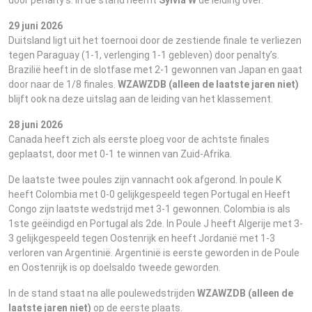
door penalty’s. In de stand neemt
Sylvia W
de leiding over.
29 juni 2026
Duitsland ligt uit het toernooi door de zestiende finale te verliezen
tegen Paraguay (1-1, verlenging 1-1 gebleven) door penalty’s.
Brazilië heeft in de slotfase met 2-1 gewonnen van Japan en gaat
door naar de 1/8 finales.
WZAWZDB (alleen de laatste jaren niet)
blijft ook na deze uitslag aan de leiding van het klassement.
28 juni 2026
Canada heeft zich als eerste ploeg voor de achtste finales
geplaatst, door met 0-1 te winnen van Zuid-Afrika.
De laatste twee poules zijn vannacht ook afgerond. In poule K
heeft Colombia met 0-0 gelijkgespeeld tegen Portugal en Heeft
Congo zijn laatste wedstrijd met 3-1 gewonnen. Colombia is als
1ste geëindigd en Portugal als 2de. In Poule J heeft Algerije met 3-
3 gelijkgespeeld tegen Oostenrijk en heeft Jordanië met 1-3
verloren van Argentinië. Argentinië is eerste geworden in de Poule
en Oostenrijk is op doelsaldo tweede geworden.
In de stand staat na alle poulewedstrijden
WZAWZDB (alleen de
laatste jaren niet)
op de eerste plaats.