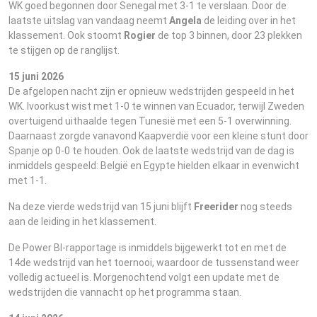
WK goed begonnen door Senegal met 3-1 te verslaan. Door de
laatste uitslag van vandaag neemt
Angela
de leiding over in het
klassement. Ook stoomt
Rogier
de top 3 binnen, door 23 plekken
te stijgen op de ranglijst.
15 juni 2026
De afgelopen nacht zijn er opnieuw wedstrijden gespeeld in het
WK. Ivoorkust wist met 1-0 te winnen van Ecuador, terwijl Zweden
overtuigend uithaalde tegen Tunesië met een 5-1 overwinning.
Daarnaast zorgde vanavond Kaapverdië voor een kleine stunt door
Spanje op 0-0 te houden. Ook de laatste wedstrijd van de dag is
inmiddels gespeeld: België en Egypte hielden elkaar in evenwicht
met 1-1.
Na deze vierde wedstrijd van 15 juni blijft
Freerider
nog steeds
aan de leiding in het klassement.
De Power BI-rapportage is inmiddels bijgewerkt tot en met de
14de wedstrijd van het toernooi, waardoor de tussenstand weer
volledig actueel is. Morgenochtend volgt een update met de
wedstrijden die vannacht op het programma staan.