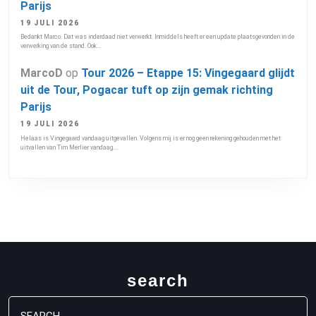
Parijs
19 JULI 2026
Bedankt Marco. Dat was inderdaad niet verwerkt. Inmiddels heeft er een update plaatsgevonden in de
verwerking van de stand. Ook…
MarcoD
op
Tour 2026 – Etappe 15: Vingegaard glijdt
uit de Tour, Pogacar tuft op zijn gemak richting
Parijs
19 JULI 2026
Helaas is Vingegaard vandaag uitgevallen. Volgens mij is er nog geen rekening gehouden met het
uitvallen van Tim Merlier vandaag.…
search
Search