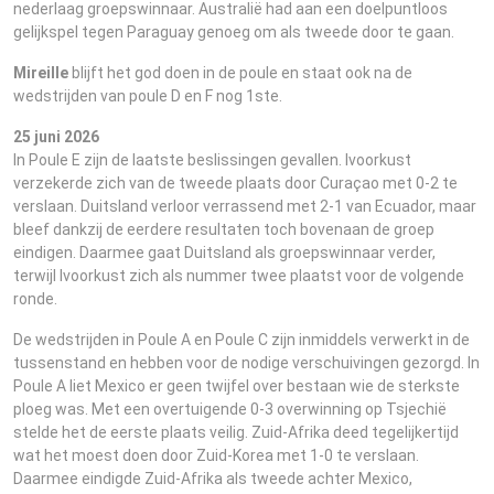
nederlaag groepswinnaar. Australië had aan een doelpuntloos
gelijkspel tegen Paraguay genoeg om als tweede door te gaan.
Mireille
blijft het god doen in de poule en staat ook na de
wedstrijden van poule D en F nog 1ste.
25 juni 2026
In Poule E zijn de laatste beslissingen gevallen. Ivoorkust
verzekerde zich van de tweede plaats door Curaçao met 0-2 te
verslaan. Duitsland verloor verrassend met 2-1 van Ecuador, maar
bleef dankzij de eerdere resultaten toch bovenaan de groep
eindigen. Daarmee gaat Duitsland als groepswinnaar verder,
terwijl Ivoorkust zich als nummer twee plaatst voor de volgende
ronde.
De wedstrijden in Poule A en Poule C zijn inmiddels verwerkt in de
tussenstand en hebben voor de nodige verschuivingen gezorgd. In
Poule A liet Mexico er geen twijfel over bestaan wie de sterkste
ploeg was. Met een overtuigende 0-3 overwinning op Tsjechië
stelde het de eerste plaats veilig. Zuid-Afrika deed tegelijkertijd
wat het moest doen door Zuid-Korea met 1-0 te verslaan.
Daarmee eindigde Zuid-Afrika als tweede achter Mexico,