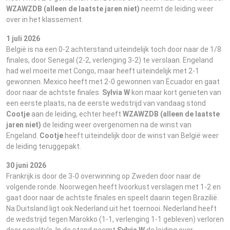
WZAWZDB (alleen de laatste jaren niet)
neemt de leiding weer
over in het klassement.
1 juli 2026
België is na een 0-2 achterstand uiteindelijk toch door naar de 1/8
finales, door Senegal (2-2, verlenging 3-2) te verslaan. Engeland
had wel moeite met Congo, maar heeft uiteindelijk met 2-1
gewonnen. Mexico heeft met 2-0 gewonnen van Ecuador en gaat
door naar de achtste finales.
Sylvia W
kon maar kort genieten van
een eerste plaats, na de eerste wedstrijd van vandaag stond
Cootje
aan de leiding, echter heeft
WZAWZDB (alleen de laatste
jaren niet)
de leiding weer overgenomen na de winst van
Engeland.
Cootje
heeft uiteindelijk door de winst van België weer
de leiding teruggepakt.
30 juni 2026
Frankrijk is door de 3-0 overwinning op Zweden door naar de
volgende ronde. Noorwegen heeft Ivoorkust verslagen met 1-2 en
gaat door naar de achtste finales en speelt daarin tegen Brazilië.
Na Duitsland ligt ook Nederland uit het toernooi. Nederland heeft
de wedstrijd tegen Marokko (1-1, verlenging 1-1 gebleven) verloren