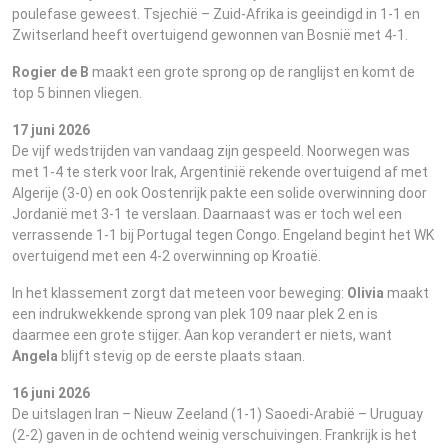
poulefase geweest. Tsjechië – Zuid-Afrika is geeindigd in 1-1 en
Zwitserland heeft overtuigend gewonnen van Bosnië met 4-1.
Rogier de B
maakt een grote sprong op de ranglijst en komt de
top 5 binnen vliegen.
17 juni 2026
De vijf wedstrijden van vandaag zijn gespeeld. Noorwegen was
met 1-4 te sterk voor Irak, Argentinië rekende overtuigend af met
Algerije (3-0) en ook Oostenrijk pakte een solide overwinning door
Jordanië met 3-1 te verslaan. Daarnaast was er toch wel een
verrassende 1-1 bij Portugal tegen Congo. Engeland begint het WK
overtuigend met een 4-2 overwinning op Kroatië.
In het klassement zorgt dat meteen voor beweging:
Olivia
maakt
een indrukwekkende sprong van plek 109 naar plek 2 en is
daarmee een grote stijger. Aan kop verandert er niets, want
Angela
blijft stevig op de eerste plaats staan.
16 juni 2026
De uitslagen Iran – Nieuw Zeeland (1-1) Saoedi-Arabië – Uruguay
(2-2) gaven in de ochtend weinig verschuivingen. Frankrijk is het