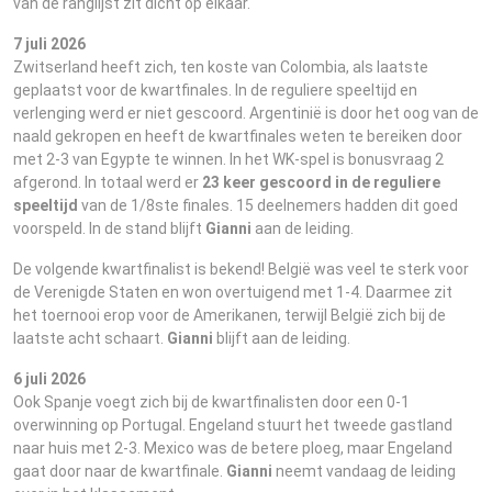
van de ranglijst zit dicht op elkaar.
7 juli 2026
Zwitserland heeft zich, ten koste van Colombia, als laatste
geplaatst voor de kwartfinales. In de reguliere speeltijd en
verlenging werd er niet gescoord. Argentinië is door het oog van de
naald gekropen en heeft de kwartfinales weten te bereiken door
met 2-3 van Egypte te winnen. In het WK-spel is bonusvraag 2
afgerond. In totaal werd er
23 keer gescoord in de reguliere
speeltijd
van de 1/8ste finales. 15 deelnemers hadden dit goed
voorspeld. In de stand blijft
Gianni
aan de leiding.
De volgende kwartfinalist is bekend! België was veel te sterk voor
de Verenigde Staten en won overtuigend met 1-4. Daarmee zit
het toernooi erop voor de Amerikanen, terwijl België zich bij de
laatste acht schaart.
Gianni
blijft aan de leiding.
6 juli 2026
Ook Spanje voegt zich bij de kwartfinalisten door een 0-1
overwinning op Portugal. Engeland stuurt het tweede gastland
naar huis met 2-3. Mexico was de betere ploeg, maar Engeland
gaat door naar de kwartfinale.
Gianni
neemt vandaag de leiding