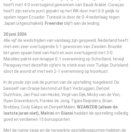
heeft met 4-0 overtuigend gewonnen van Saudi Arabië. Curaçao
heeft zijn eerste punt gepakt op het WK door met 0-0 gelijk te
spelen tegen Ecuador. Tunesië is door de 0-4 nederlaag tegen
Japan uitgeschakeld.
Freerider
blijft aan de leiding.
20 juni 2026
Alle vijf de wedstrijden van vandaag zijn gespeeld. Nederland heeft
met een zeer overtuigende 5-1 gewonnen van Zweden. Brazilië
liet geen spaan heel van Haïti en won overtuigend met 3-0.
Marokko pakte een knappe 0-1 overwinning op Schotland, terwijl
Paraguay met dezelfde cijfers te sterk was voor Turkije. Duitsland
sloot de avond af met een 2-1 overwinning op Ivoorkust.
In de poule zijn ook de punten van de opstelling toegekend. De
basiself van Oranje bestond uit Bart Verbruggen, Denzel
Dumfries, Jan Paul van Hecke, Virgil van Dijk, Micky van de Ven,
Ryan Gravenberch, Frenkie de Jong, Tijjani Reijnders, Brian
Brobbey, Cody Gakpo en Donyell Malen.
WZAWZDB (alleen de
laatste jaren niet), Malrini
en
Gianni
hadden de opstelling volledig
goed en verdienen 15 bonuspunten.
Met de ruime zege en de verwerkte opstellingspunten hebben de