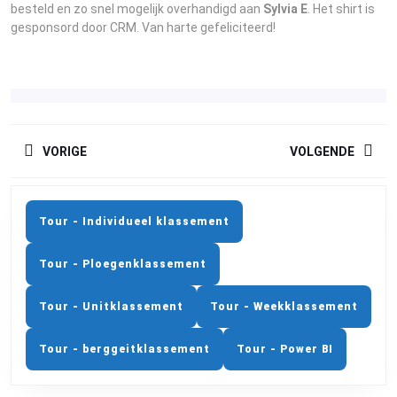
besteld en zo snel mogelijk overhandigd aan
Sylvia E
. Het shirt is
gesponsord door CRM. Van harte gefeliciteerd!
BERICHTNAVIGATIE
VORIGE
VOLGENDE
Previous
Next
post:
post:
Tour - Individueel klassement
Tour - Ploegenklassement
Tour - Unitklassement
Tour - Weekklassement
Tour - berggeitklassement
Tour - Power BI