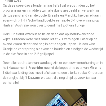
14 juni 2026
Op deze speeldag stonden maar liefst vijf wedstrijden op het
programma, en inmiddels zijn alle duels gespeeld en verwerkt in
de tussenstand van de poule. Brazilië en Marokko hielden elkaar in
evenwicht (1-1), Schotland boekte een nipte 0-1 overwinning op
Haïti en Australië won overtuigend met 2-0 van Turkije.
Ook Duitsland kwam in actie en deed dat op indrukwekkende
wijze: Curaçao werd met maar liefst 7-1 verslagen. Later op de
avond kwam Nederland nog in actie tegen Japan. Helaas wist
Oranje de voorsprong niet vast te houden en eindigde de wedstrijd
in de slotfase in een 2-2 gelijkspel.
Door alle resultaten van vandaag zijn er opnieuw verschuivingen in
het klassement.
Freerider
neemt de koppositie over van
Mireille
I
, die haar leiding dus moet afstaan na een sterke reeks. Onderaan
de ranglijst blijft
L’azzurro
staan, die nog altijd op zoek is naar
eerherstel.