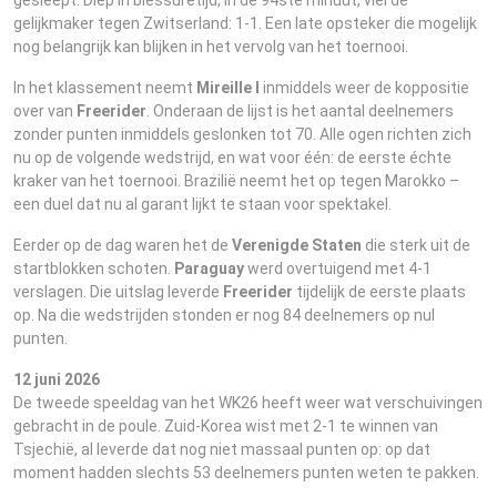
gesleept. Diep in blessuretijd, in de 94ste minuut, viel de
gelijkmaker tegen Zwitserland: 1-1. Een late opsteker die mogelijk
nog belangrijk kan blijken in het vervolg van het toernooi.
In het klassement neemt
Mireille I
inmiddels weer de koppositie
over van
Freerider
. Onderaan de lijst is het aantal deelnemers
zonder punten inmiddels geslonken tot 70. Alle ogen richten zich
nu op de volgende wedstrijd, en wat voor één: de eerste échte
kraker van het toernooi. Brazilië neemt het op tegen Marokko –
een duel dat nu al garant lijkt te staan voor spektakel.
Eerder op de dag waren het de
Verenigde Staten
die sterk uit de
startblokken schoten.
Paraguay
werd overtuigend met 4-1
verslagen. Die uitslag leverde
Freerider
tijdelijk de eerste plaats
op. Na die wedstrijden stonden er nog 84 deelnemers op nul
punten.
12 juni 2026
De tweede speeldag van het WK26 heeft weer wat verschuivingen
gebracht in de poule. Zuid-Korea wist met 2-1 te winnen van
Tsjechië, al leverde dat nog niet massaal punten op: op dat
moment hadden slechts 53 deelnemers punten weten te pakken.