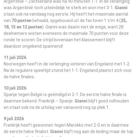
Argentinië – Zwitserland was na 90 minuten 1-1. In de verlenging
was Argentinië toch uiteindelijk te sterk en won met 3-1.
Gianni
staat ook na vandaag nog eerste. Hij heeft het maximale aantal
van
70 punten
behaald, opgebouwd uit de factoren 1 t/m 4 (
25,
18, 15 en 12 punten
). Gianni was daarin niet de enige, want 28
deelnemers wisten eveneens de maximale 70 punten voor deze
ronde te scoren. De strijd bovenaan het klassement blijft
daardoor ongekend spannend!
11 juli 2026
Noorwegen heeft in de verlenging verloren van Engeland met 1-2.
Na de reguliere speeltijd stond het 1-1. Engeland plaatst zich voor
de halve finales.
10 juli 2026
Spanje tegen België is geëindigd in 2-1. De eerste halve finale is
daarmee bekend. Frankrijk – Spanje.
Gianni
blijft goed volhouden
en staat ook na de uitslag van vanavond nog op plek 1.
9 juli 2026
Frankrijk heeft gewonnen tegen Marokko met 2-0 en is daarmee
de eerste halve finalist.
Gianni
blijft nog aan de leiding maar de top