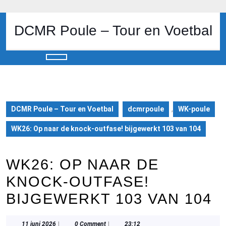
Skip
to
content
DCMR Poule – Tour en Voetbal
Skip
to
content
Open
Button
DCMR Poule – Tour en Voetbal
dcmrpoule
,
WK-poule
WK26: Op naar de knock-outfase! bijgewerkt 103 van 104
WK26: OP NAAR DE
KNOCK-OUTFASE!
BIJGEWERKT 103 VAN 104
11
11 juni 2026
|
0 Comment
|
23:12