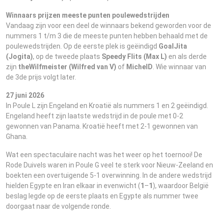
Winnaars prijzen meeste punten poulewedstrijden
Vandaag zijn voor een deel de winnaars bekend geworden voor de
nummers 1 t/m 3 die de meeste punten hebben behaald met de
poulewedstrijden. Op de eerste plek is geëindigd
GoalJita
(Jogita)
, op de tweede plaats
Speedy Flits (Max L)
en als derde
zijn
theWilfmeister (Wilfred van V)
of
MichelD
. Wie winnaar van
de 3de prijs volgt later.
27 juni 2026
In Poule L zijn Engeland en Kroatië als nummers 1 en 2 geëindigd.
Engeland heeft zijn laatste wedstrijd in de poule met 0-2
gewonnen van Panama. Kroatië heeft met 2-1 gewonnen van
Ghana.
Wat een spectaculaire nacht was het weer op het toernooi! De
Rode Duivels waren in Poule G veel te sterk voor Nieuw-Zeeland en
boekten een overtuigende 5-1 overwinning. In de andere wedstrijd
hielden Egypte en Iran elkaar in evenwicht (
1
–
1
), waardoor België
beslag legde op de eerste plaats en Egypte als nummer twee
doorgaat naar de volgende ronde.