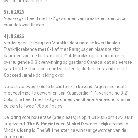
over in het klassement.
5 juli 2026
Noorwegen heeft met 1-2 gewonnen van Brazilië en roeit door
naar de kwartfinales.
4 juli 2026
Verder gaan Frankrijk en Marokko door naar de kwartfinales.
Frankrijk rekende met 0-1 af met Paraguay en plaatste zich
daarmee voor de laatste acht. Ook Marokko gaat door na een
overtuigende 0-3 overwinning op gastland Canada, dat als eerste
gastland het toernooi moet verlaten. In de tussenstand neemt
Soccerdummie
de leiding over.
De laatste twee 1/8ste finalisten zijn bekend. Argentinië heeft
met veel moeite gewonnen van Kaapverdië (1-1, verlenging 3-2).
Colombia heeft met 1-0 gewonnen van Ghana. Vanavond starten
de eerste twee 1/8ste finales.
De loting voor poulefase (3de plaats) is op 4 juli 2026 om 12:30 uur
uitgevoerd.
The Wilfmeister
en
Michel D
waren gelijk geëindigd.
Middels loting is
The Wilfmeister
de winnaar geworden van de
derde prijs.