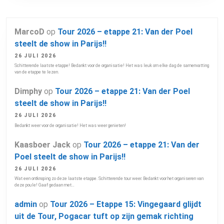
MarcoD
op
Tour 2026 – etappe 21: Van der Poel
steelt de show in Parijs!!
26 JULI 2026
Schitterende laatste etappe! Bedankt voor de organisatie! Het was leuk om elke dag de samenvatting
van de etappe te lezen.
Dimphy
op
Tour 2026 – etappe 21: Van der Poel
steelt de show in Parijs!!
26 JULI 2026
Bedankt weer voor de organisatie! Het was weer genieten!
Kaasboer Jack
op
Tour 2026 – etappe 21: Van der
Poel steelt de show in Parijs!!
26 JULI 2026
Wat een ontknoping zo deze laatste etappe. Schitterende tour weer. Bedankt voor het organiseren van
deze poule! Gaaf gedaan met…
admin
op
Tour 2026 – Etappe 15: Vingegaard glijdt
uit de Tour, Pogacar tuft op zijn gemak richting