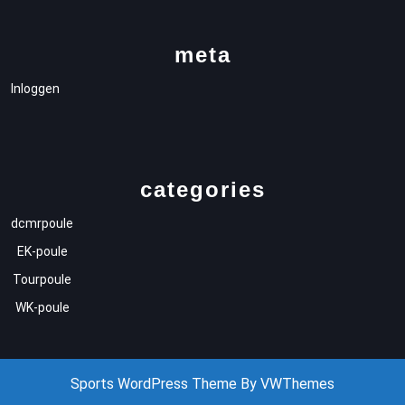
meta
Inloggen
categories
dcmrpoule
EK-poule
Tourpoule
WK-poule
Sports WordPress Theme
By VWThemes