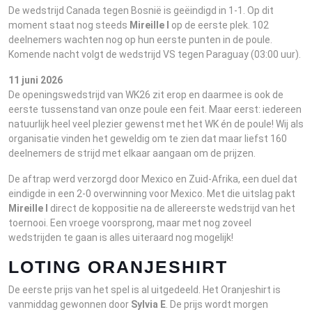
De wedstrijd Canada tegen Bosnië is geëindigd in 1-1. Op dit
moment staat nog steeds
Mireille I
op de eerste plek. 102
deelnemers wachten nog op hun eerste punten in de poule.
Komende nacht volgt de wedstrijd VS tegen Paraguay (03:00 uur).
11 juni 2026
De openingswedstrijd van WK26 zit erop en daarmee is ook de
eerste tussenstand van onze poule een feit. Maar eerst: iedereen
natuurlijk heel veel plezier gewenst met het WK én de poule! Wij als
organisatie vinden het geweldig om te zien dat maar liefst 160
deelnemers de strijd met elkaar aangaan om de prijzen.
De aftrap werd verzorgd door Mexico en Zuid-Afrika, een duel dat
eindigde in een 2-0 overwinning voor Mexico. Met die uitslag pakt
Mireille I
direct de koppositie na de allereerste wedstrijd van het
toernooi. Een vroege voorsprong, maar met nog zoveel
wedstrijden te gaan is alles uiteraard nog mogelijk!
LOTING ORANJESHIRT
De eerste prijs van het spel is al uitgedeeld. Het Oranjeshirt is
vanmiddag gewonnen door
Sylvia E
. De prijs wordt morgen