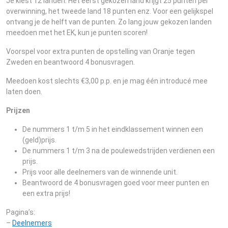
Je kiest 12 landen. Het eerst gekozen land krijgt 25 punten per
overwinning, het tweede land 18 punten enz. Voor een gelijkspel
ontvang je de helft van de punten. Zo lang jouw gekozen landen
meedoen met het EK, kun je punten scoren!
Voorspel voor extra punten de opstelling van Oranje tegen
Zweden en beantwoord 4 bonusvragen.
Meedoen kost slechts €3,00 p.p. en je mag één introducé mee
laten doen.
Prijzen
De nummers 1 t/m 5 in het eindklassement winnen een
(geld)prijs.
De nummers 1 t/m 3 na de poulewedstrijden verdienen een
prijs.
Prijs voor alle deelnemers van de winnende unit.
Beantwoord de 4 bonusvragen goed voor meer punten en
een extra prijs!
Pagina’s:
–
Deelnemers