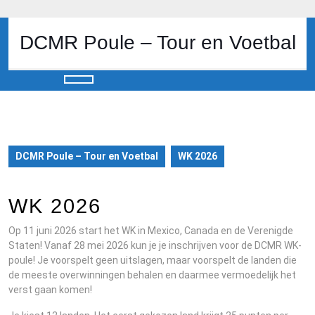
Skip
to
content
DCMR Poule – Tour en Voetbal
Skip
to
content
Open
Button
DCMR Poule – Tour en Voetbal
WK 2026
WK 2026
Op 11 juni 2026 start het WK in Mexico, Canada en de Verenigde
Staten! Vanaf 28 mei 2026 kun je je inschrijven voor de DCMR WK-
poule! Je voorspelt geen uitslagen, maar voorspelt de landen die
de meeste overwinningen behalen en daarmee vermoedelijk het
verst gaan komen!