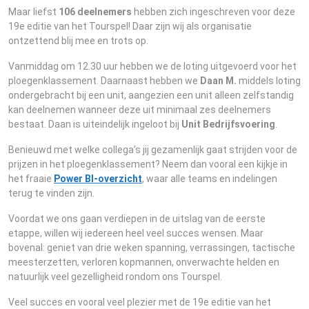
Maar liefst
106 deelnemers
hebben zich ingeschreven voor deze
19e editie van het Tourspel! Daar zijn wij als organisatie
ontzettend blij mee en trots op.
Vanmiddag om 12.30 uur hebben we de loting uitgevoerd voor het
ploegenklassement. Daarnaast hebben we
Daan M.
middels loting
ondergebracht bij een unit, aangezien een unit alleen zelfstandig
kan deelnemen wanneer deze uit minimaal zes deelnemers
bestaat. Daan is uiteindelijk ingeloot bij
Unit Bedrijfsvoering
.
Benieuwd met welke collega’s jij gezamenlijk gaat strijden voor de
prijzen in het ploegenklassement? Neem dan vooral een kijkje in
het fraaie
Power BI-overzicht
, waar alle teams en indelingen
terug te vinden zijn.
Voordat we ons gaan verdiepen in de uitslag van de eerste
etappe, willen wij iedereen heel veel succes wensen. Maar
bovenal: geniet van drie weken spanning, verrassingen, tactische
meesterzetten, verloren kopmannen, onverwachte helden en
natuurlijk veel gezelligheid rondom ons Tourspel.
Veel succes en vooral veel plezier met de 19e editie van het