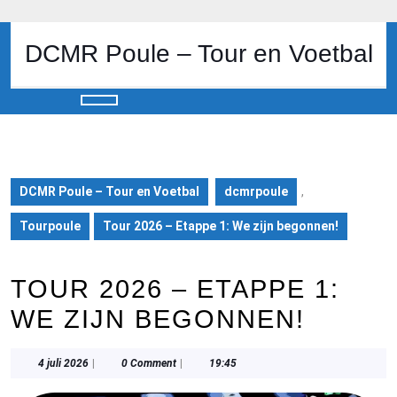
Skip
to
content
DCMR Poule – Tour en Voetbal
Skip
to
content
Open
Button
DCMR Poule – Tour en Voetbal
dcmrpoule
,
Tourpoule
Tour 2026 – Etappe 1: We zijn begonnen!
TOUR 2026 – ETAPPE 1:
WE ZIJN BEGONNEN!
4
4 juli 2026
|
0 Comment
|
19:45
juli
2026