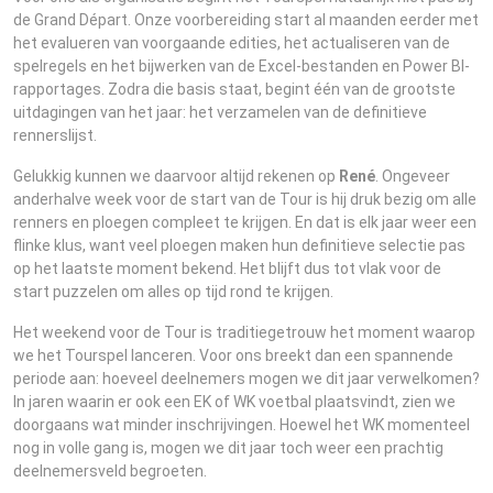
de Grand Départ. Onze voorbereiding start al maanden eerder met
het evalueren van voorgaande edities, het actualiseren van de
spelregels en het bijwerken van de Excel-bestanden en Power BI-
rapportages. Zodra die basis staat, begint één van de grootste
uitdagingen van het jaar: het verzamelen van de definitieve
rennerslijst.
Gelukkig kunnen we daarvoor altijd rekenen op
René
. Ongeveer
anderhalve week voor de start van de Tour is hij druk bezig om alle
renners en ploegen compleet te krijgen. En dat is elk jaar weer een
flinke klus, want veel ploegen maken hun definitieve selectie pas
op het laatste moment bekend. Het blijft dus tot vlak voor de
start puzzelen om alles op tijd rond te krijgen.
Het weekend voor de Tour is traditiegetrouw het moment waarop
we het Tourspel lanceren. Voor ons breekt dan een spannende
periode aan: hoeveel deelnemers mogen we dit jaar verwelkomen?
In jaren waarin er ook een EK of WK voetbal plaatsvindt, zien we
doorgaans wat minder inschrijvingen. Hoewel het WK momenteel
nog in volle gang is, mogen we dit jaar toch weer een prachtig
deelnemersveld begroeten.