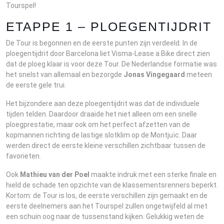
Tourspel!
ETAPPE 1 – PLOEGENTIJDRIT
De Tour is begonnen en de eerste punten zijn verdeeld. In de
ploegentijdrit door Barcelona liet Visma-Lease a Bike direct zien
dat de ploeg klaar is voor deze Tour. De Nederlandse formatie was
het snelst van allemaal en bezorgde
Jonas Vingegaard
meteen
de eerste gele trui.
Het bijzondere aan deze ploegentijdrit was dat de individuele
tijden telden. Daardoor draaide het niet alleen om een snelle
ploegprestatie, maar ook om het perfect afzetten van de
kopmannen richting de lastige slotklim op de Montjuïc. Daar
werden direct de eerste kleine verschillen zichtbaar tussen de
favorieten.
Ook
Mathieu van der Poel
maakte indruk met een sterke finale en
hield de schade ten opzichte van de klassementsrenners beperkt.
Kortom: de Tour is los, de eerste verschillen zijn gemaakt en de
eerste deelnemers aan het Tourspel zullen ongetwijfeld al met
een schuin oog naar de tussenstand kijken. Gelukkig weten de