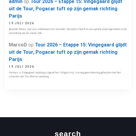
admin
op
Tour 2026 – Etappe 15: Vingegaard glijdt
uit de Tour, Pogacar tuft op zijn gemak richting
Parijs
19 JULI 2026
Bedankt Marco. Dat was inderdaad niet verwerkt. Inmiddels heeft er een update plaatsgevonden in de
verwerking van de stand. Ook…
MarcoD
op
Tour 2026 – Etappe 15: Vingegaard glijdt
uit de Tour, Pogacar tuft op zijn gemak richting
Parijs
19 JULI 2026
Helaas is Vingegaard vandaag uitgevallen. Volgens mij is er nog geen rekening gehouden met het
uitvallen van Tim Merlier vandaag.…
search