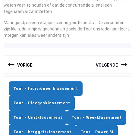
weten vast te houden of dat de concurrentie al snel een
tegenaanval zal inzetten.
Maar goed, na één etappe is er nog niets beslist. De verschillen
zijn klein, de strijd is geopend en zoals de Tour ons ieder jaar leert:
morgen kan alles weer anders zijn
BERICHTNAVIGATIE
VORIGE
VOLGENDE
Previous
Next
post:
post:
Tour - Individueel klassement
Tour - Ploegenklassement
Tour - Unitklassement
Tour - Weekklassement
Tour - berggeitklassement
Tour - Power BI