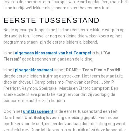
ervaren deelnemers: een Tourspel win je niet op dag één, maar het
is natuurlijk wél lekker als je naam alvast bovenaan staat.
EERSTE TUSSENSTAND
Na de openingsetappe is het tijd om een eerste blik te werpen op
de ranglijsten. Hoewel er nog een kleine drie weken koers op het
programma staan, zijn de eerste leiders al bekend.
In het
algemeen klassement van het Tourspel
is het
“Ga
Fietsen!”
goed begonnen en gaat aan de leiding.
In het
ploegenklassement
is het
DCMR – Team Picnic PostNL
dat de eerste leiderstrui mag aantrekken. Het team bestaat uit:
drop en drover, Il Campionissimo, Frank van der Poel, John.P,
Freerider, Raymon, Spektakel, Marcia en El toro campeón. Een
sterke collectieve prestatie zorgt ervoor dat zij voorlopig de
concurrentie achter zich houden.
Ook in het
unitklassement
is de eerste tussenstand een feit.
Daar heeft
Unit Bedrijfsvoering
de leiding gepakt. Een mooie
opsteker voor de unit, die eerder vandaag door de loting nog werd
versterkt met Daan M. De vraag is natuurlijk of zij deze koppositie