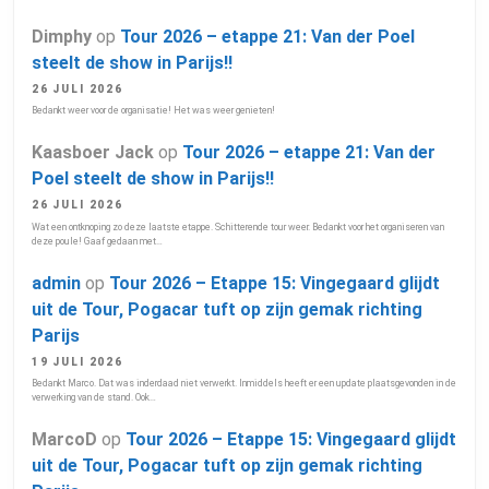
Dimphy
op
Tour 2026 – etappe 21: Van der Poel
steelt de show in Parijs!!
26 JULI 2026
Bedankt weer voor de organisatie! Het was weer genieten!
Kaasboer Jack
op
Tour 2026 – etappe 21: Van der
Poel steelt de show in Parijs!!
26 JULI 2026
Wat een ontknoping zo deze laatste etappe. Schitterende tour weer. Bedankt voor het organiseren van
deze poule! Gaaf gedaan met…
admin
op
Tour 2026 – Etappe 15: Vingegaard glijdt
uit de Tour, Pogacar tuft op zijn gemak richting
Parijs
19 JULI 2026
Bedankt Marco. Dat was inderdaad niet verwerkt. Inmiddels heeft er een update plaatsgevonden in de
verwerking van de stand. Ook…
MarcoD
op
Tour 2026 – Etappe 15: Vingegaard glijdt
uit de Tour, Pogacar tuft op zijn gemak richting