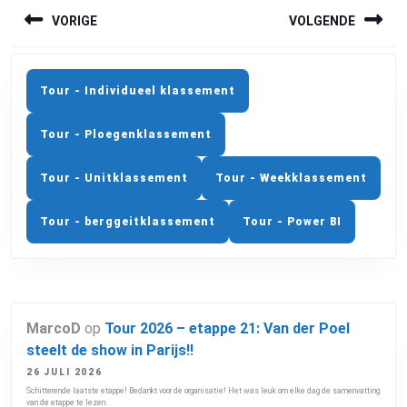
BERICHTNAVIGATIE
VORIGE
VOLGENDE
Previous
Next
post:
post:
Tour - Individueel klassement
Tour - Ploegenklassement
Tour - Unitklassement
Tour - Weekklassement
Tour - berggeitklassement
Tour - Power BI
MarcoD
op
Tour 2026 – etappe 21: Van der Poel
steelt de show in Parijs!!
26 JULI 2026
Schitterende laatste etappe! Bedankt voor de organisatie! Het was leuk om elke dag de samenvatting
van de etappe te lezen.