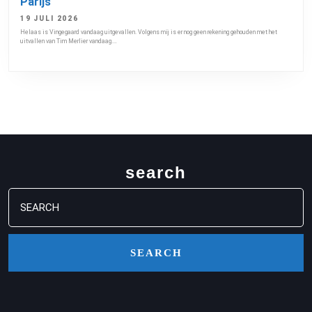
Parijs
19 JULI 2026
Helaas is Vingegaard vandaag uitgevallen. Volgens mij is er nog geen rekening gehouden met het
uitvallen van Tim Merlier vandaag.…
search
Search
for: