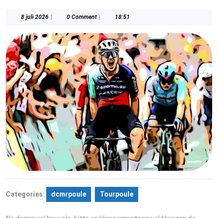
8
8 juli 2026
|
0 Comment
|
18:51
juli
2026
Categories:
dcmrpoule
Tourpoule