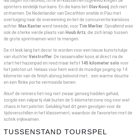
Na dagen vol heuvels, hitte en klassementsgeweld kregen de
sprinters eindelijk hun kans. En die kans liet
Olav Kooij
zich niet
ontnemen. De Nederlander van Decathlon snelde in Pau met
overtuiging naar de overwinning en liet de concurrentie kansloos
achter.
Max Kanter
werd tweede, voor
Tim Merlier
. Opvallend was
ook de sterke vierde plaats van
Huub Artz
, die zich knap tussen
de grote sprintnamen wist te mengen.
De rit leek lang het decor te worden voor een nieuw kunststukje
van vluchter
Veistroffer
. De rasaanvaller koos al direct na de
start het hazenpad en reed maar liefst
145 kilometer solo
voor
het peloton uit. Helaas voor hem werd de moedige poging op 14
kilometer van de finish alsnog beloond met… een warme douche
en een flinke portie vermoeide benen.
Alsof de renners het nog niet zwaar genoeg hadden gehad,
zorgde een valpartij vlak buiten de 5-kilometerzone nog voor wat
chaos in het peloton. Gelukkig had dit geen gevolgen voor de
tijdsverschillen in het klassement, waardoor de favorieten met de
schrik vrijkwamen.
TUSSENSTAND TOURSPEL