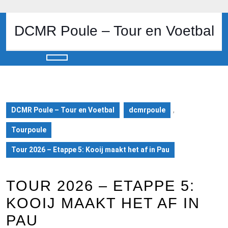
Skip
to
content
DCMR Poule – Tour en Voetbal
Skip
to
content
Open
Button
DCMR Poule – Tour en Voetbal
dcmrpoule
,
Tourpoule
Tour 2026 – Etappe 5: Kooij maakt het af in Pau
TOUR 2026 – ETAPPE 5:
KOOIJ MAAKT HET AF IN
PAU