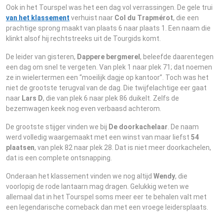
Ook in het Tourspel was het een dag vol verrassingen. De gele trui
van het klassement
verhuist naar
Col du Trapmérot
, die een
prachtige sprong maakt van plaats 6 naar plaats 1. Een naam die
klinkt alsof hij rechtstreeks uit de Tourgids komt.
De leider van gisteren,
Dappere bergmerel
, beleefde daarentegen
een dag om snel te vergeten. Van plek 1 naar plek 71; dat noemen
ze in wielertermen een “moeilijk dagje op kantoor”. Toch was het
niet de grootste terugval van de dag. Die twijfelachtige eer gaat
naar
Lars D
, die van plek 6 naar plek 86 duikelt. Zelfs de
bezemwagen keek nog even verbaasd achterom.
De grootste stijger vinden we bij
De doorkachelaar
. De naam
werd volledig waargemaakt met een winst van maar liefst
54
plaatsen
, van plek 82 naar plek 28. Dat is niet meer doorkachelen,
dat is een complete ontsnapping.
Onderaan het klassement vinden we nog altijd
Wendy
, die
voorlopig de rode lantaarn mag dragen. Gelukkig weten we
allemaal dat in het Tourspel soms meer eer te behalen valt met
een legendarische comeback dan met een vroege leidersplaats.