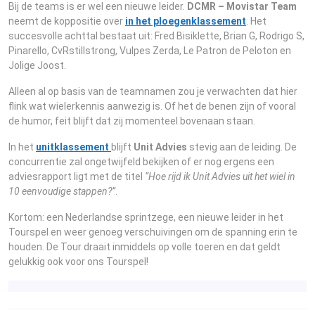
Bij de teams is er wel een nieuwe leider.
DCMR – Movistar Team
neemt de koppositie over
in het ploegenklassement
. Het
succesvolle achttal bestaat uit: Fred Bisiklette, Brian G, Rodrigo S,
Pinarello, CvRstillstrong, Vulpes Zerda, Le Patron de Peloton en
Jolige Joost.
Alleen al op basis van de teamnamen zou je verwachten dat hier
flink wat wielerkennis aanwezig is. Of het de benen zijn of vooral
de humor, feit blijft dat zij momenteel bovenaan staan.
In het
unitklassement
blijft
Unit Advies
stevig aan de leiding. De
concurrentie zal ongetwijfeld bekijken of er nog ergens een
adviesrapport ligt met de titel
“Hoe rijd ik Unit Advies uit het wiel in
10 eenvoudige stappen?”
.
Kortom: een Nederlandse sprintzege, een nieuwe leider in het
Tourspel en weer genoeg verschuivingen om de spanning erin te
houden. De Tour draait inmiddels op volle toeren en dat geldt
gelukkig ook voor ons Tourspel!