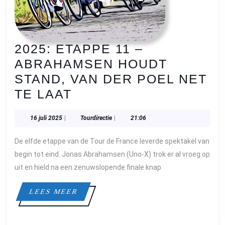
2025: ETAPPE 11 –
ABRAHAMSEN HOUDT
STAND, VAN DER POEL NET
2025:
TE LAAT
ETAPPE
16
Tourdirectie
16 juli 2025
|
Tourdirectie
|
21:06
11
juli
–
2025
De elfde etappe van de Tour de France leverde spektakel van
ABRAHAMSEN
begin tot eind. Jonas Abrahamsen (Uno-X) trok er al vroeg op
HOUDT
uit en hield na een zenuwslopende finale knap
STAND,
LEES
LEES MEER
VAN
MEER
DER