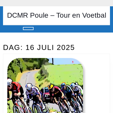
Skip
to
content
DCMR Poule – Tour en Voetbal
Skip
to
content
Open
Button
DAG:
16 JULI 2025