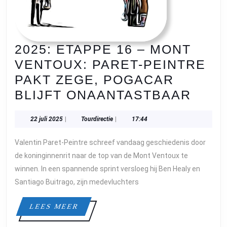
2025: ETAPPE 16 – MONT
VENTOUX: PARET-PEINTRE
PAKT ZEGE, POGACAR
2025
BLIJFT ONAANTASTBAAR
ETA
22
Tourdirectie
22 juli 2025
|
Tourdirectie
|
17:44
16
juli
–
2025
Valentin Paret-Peintre schreef vandaag geschiedenis door
MON
de koninginnenrit naar de top van de Mont Ventoux te
VENT
winnen. In een spannende sprint versloeg hij Ben Healy en
Santiago Buitrago, zijn medevluchters
PARE
PEIN
LEES
LEES MEER
PAKT
MEER