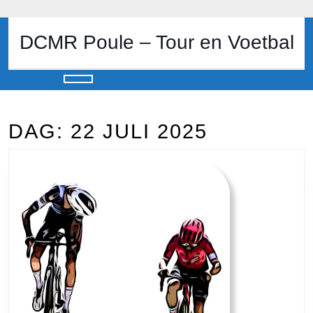
Skip
to
content
DCMR Poule – Tour en Voetbal
Skip
to
content
Open
Button
DAG:
22 JULI 2025