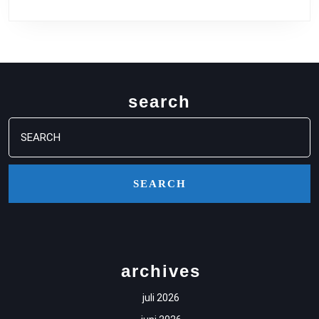
ZEGE
POG
BLIJ
ONA
search
Search
for:
archives
juli 2026