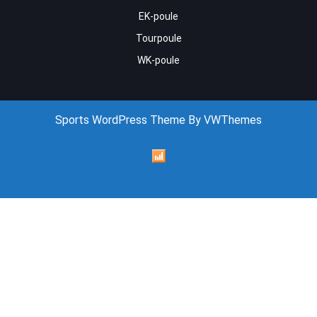
EK-poule
Tourpoule
WK-poule
Sports WordPress Theme
By VWThemes
Scroll
Up