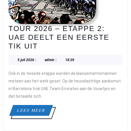
TOUR 2026 – ETAPPE 2:
UAE DEELT EEN EERSTE
TOUR
TIK UIT
2026
5
admin
5 juli 2026
|
admin
|
18:20
–
juli
ETAPPE
2026
Ook in de tweede etappe werden de klassementsmannen
2:
meteen aan het werk gezet. Op de heuvelachtige aankomst
UAE
in Barcelona trok UAE Team Emirates aan de touwtjes en
dat betaalde zich
DEELT
EEN
LEES
LEES MEER
EERSTE
MEER
TIK