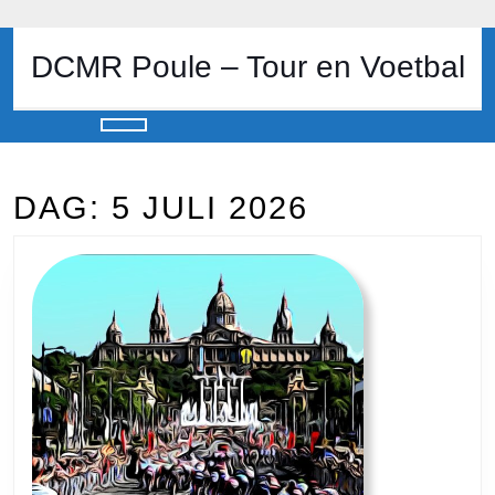
Skip
to
content
DCMR Poule – Tour en Voetbal
Skip
to
content
Open
Button
DAG:
5 JULI 2026