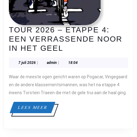
TOUR 2026 – ETAPPE 4:
EEN VERRASSENDE NOOR
TOUR
IN HET GEEL
2026
7
admin
7 juli 2026
|
admin
|
18:04
–
juli
ETAPPE
2026
Waar de meeste ogen gericht waren op Pogacar, Vingegaard
4:
en de andere klassementsmannen, was het na etappe 4
EEN
ineens Torstein Traeen die met de gele trui aan de haal ging.
VERRASSENDE
LEES
LEES MEER
NOOR
MEER
IN
HET