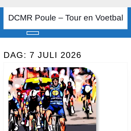
Skip
to
content
DCMR Poule – Tour en Voetbal
Skip
to
content
Open
Button
DAG:
7 JULI 2026