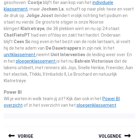
geschoven.
Cootje
blijft fier aan kop van het
individuele
klassement
, maar
Jochem La.
schuift op naar plek twee en voert
de druk op.
Jolige Joost
dendert vrolijk richting het podium en
staat nu vierde. De grootste stijger is onze Noorse
klimgeit
Klatretrøye
, die 38 plekken wint en nu op 24 staat.
ChatFietsPT
had een offday en zakt het hardst. Onderaan
blijft
Cees Sc
nog even in het bezit van de rode lantaarn, al voelt
hij de hete adem van
De Dauwtrappers
in zijn nek. In het
unitklassement
neemt
Unit Interventies
de leiding weer over. En
in het
ploegenklassement
is het nu
Bahrein Victorious
dat de
lakens uitdeelt, met renners als Jojo, Snelle Henkie, Freerider, Aan
het elastiek, Thikki, Il Imbatido II, Le Brochard en natuurlijk
Klatretrøye.
Power BI
Wil je weten in welk team jij zit? Kijk dan ook in het
Power BI
overzicht
of in het overzicht van het
ploegenklassement
BERICHTNAVIGATIE
VORIGE
VOLGENDE