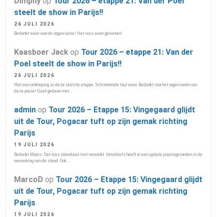
Dimphy
op
Tour 2026 – etappe 21: Van der Poel
steelt de show in Parijs!!
26 JULI 2026
Bedankt weer voor de organisatie! Het was weer genieten!
Kaasboer Jack
op
Tour 2026 – etappe 21: Van der
Poel steelt de show in Parijs!!
26 JULI 2026
Wat een ontknoping zo deze laatste etappe. Schitterende tour weer. Bedankt voor het organiseren van
deze poule! Gaaf gedaan met…
admin
op
Tour 2026 – Etappe 15: Vingegaard glijdt
uit de Tour, Pogacar tuft op zijn gemak richting
Parijs
19 JULI 2026
Bedankt Marco. Dat was inderdaad niet verwerkt. Inmiddels heeft er een update plaatsgevonden in de
verwerking van de stand. Ook…
MarcoD
op
Tour 2026 – Etappe 15: Vingegaard glijdt
uit de Tour, Pogacar tuft op zijn gemak richting
Parijs
19 JULI 2026