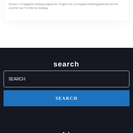
Helaas is Vingegaard vandaag uitgevallen. Volgens mij is er nog geen rekening gehouden met het
uitvallen van Tim Merlier vandaag.…
search
Search
for: