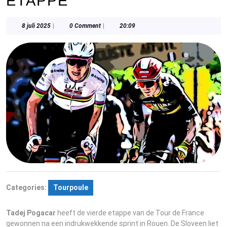
ETAPPE
8
8 juli 2025
|
0 Comment
|
20:09
juli
2025
Categories:
Tourpoule
Tadej Pogacar
heeft de vierde etappe van de Tour de France
gewonnen na een indrukwekkende sprint in Rouen. De Sloveen liet