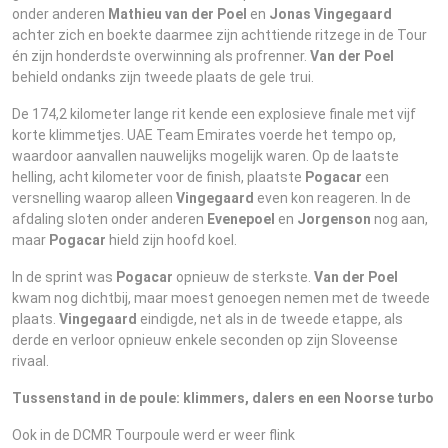
onder anderen
Mathieu van der Poel
en
Jonas Vingegaard
achter zich en boekte daarmee zijn achttiende ritzege in de Tour
én zijn honderdste overwinning als profrenner.
Van der Poel
behield ondanks zijn tweede plaats de gele trui.
De 174,2 kilometer lange rit kende een explosieve finale met vijf
korte klimmetjes. UAE Team Emirates voerde het tempo op,
waardoor aanvallen nauwelijks mogelijk waren. Op de laatste
helling, acht kilometer voor de finish, plaatste
Pogacar
een
versnelling waarop alleen
Vingegaard
even kon reageren. In de
afdaling sloten onder anderen
Evenepoel
en
Jorgenson
nog aan,
maar
Pogacar
hield zijn hoofd koel.
In de sprint was
Pogacar
opnieuw de sterkste.
Van
der
Poel
kwam nog dichtbij, maar moest genoegen nemen met de tweede
plaats.
Vingegaard
eindigde, net als in de tweede etappe, als
derde en verloor opnieuw enkele seconden op zijn Sloveense
rivaal.
Tussenstand in de poule: klimmers, dalers en een Noorse turbo
Ook in de DCMR Tourpoule werd er weer flink