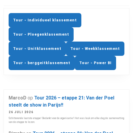
Previous
Next
post:
post:
Tour - Individueel klassement
Tour - Ploegenklassement
Tour - Unitklassement
Tour - Weekklassement
Tour - berggeitklassement
Tour - Power BI
MarcoD
op
Tour 2026 – etappe 21: Van der Poel
steelt de show in Parijs!!
26 JULI 2026
Schitterende laatste etappe! Bedankt voor de organisatie! Het was leuk om elke dag de samenvatting
van de etappe te lezen.