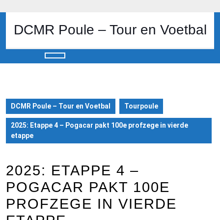
Skip
to
content
DCMR Poule – Tour en Voetbal
Skip
to
content
Open
Button
DCMR Poule – Tour en Voetbal
Tourpoule
2025: Etappe 4 – Pogacar pakt 100e profzege in vierde
etappe
2025: ETAPPE 4 –
POGACAR PAKT 100E
PROFZEGE IN VIERDE