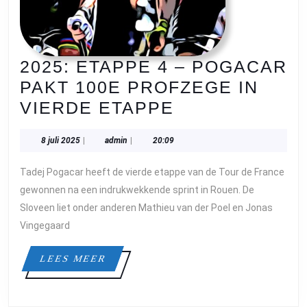
2025: ETAPPE 4 – POGACAR
PAKT 100E PROFZEGE IN
2025:
VIERDE ETAPPE
ETAPPE
8
admin
8 juli 2025
|
admin
|
20:09
4
juli
–
2025
Tadej Pogacar heeft de vierde etappe van de Tour de France
POGACAR
gewonnen na een indrukwekkende sprint in Rouen. De
PAKT
Sloveen liet onder anderen Mathieu van der Poel en Jonas
Vingegaard
100E
PROFZEGE
LEES
LEES MEER
IN
MEER
VIERDE