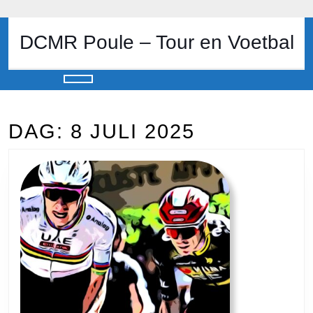
Skip
to
content
DCMR Poule – Tour en Voetbal
Skip
to
content
Open
Button
DAG:
8 JULI 2025